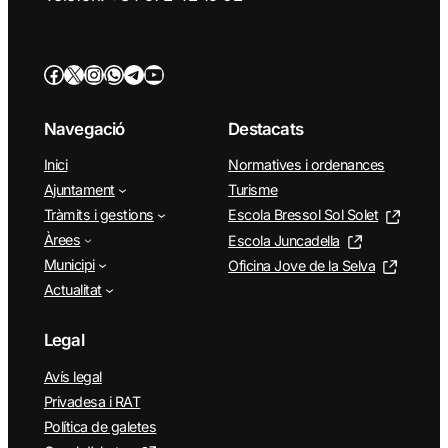
Facebook
Twitter/X
Instagram
WhatsApp
Telegram
YouTube
Navegació
Destacats
Inici
Normatives i ordenances
Ajuntament
Turisme
Tràmits i gestions
Escola Bressol Sol Solet
Àrees
Escola Juncadella
Municipi
Oficina Jove de la Selva
Actualitat
Legal
Avís legal
Privadesa i RAT
Política de galetes