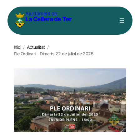
Vés
Ajuntament de
al
La Cellera de Ter
contingut
Inici
/
Actualitat
/
Ple Ordinari – Dimarts 22 de juliol de 2025