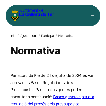
Vés
Ajuntament de
al
La Cellera de Ter
contingut
Inici
/
Ajuntament
/
Participa
/
Normativa
Normativa
Per acord de Ple de 24 de juliol de 2024 es van
aprovar les Bases Reguladores dels
Pressupostos Participatius que es poden
consultar a continuació:
Bases generals per a la
regulació del procés dels pressupostos