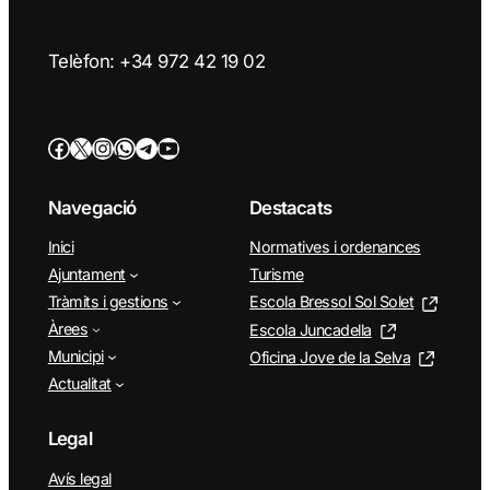
Telèfon: +34 972 42 19 02
Facebook
Twitter/X
Instagram
WhatsApp
Telegram
YouTube
Navegació
Destacats
Inici
Normatives i ordenances
Ajuntament
Turisme
Tràmits i gestions
Escola Bressol Sol Solet
Àrees
Escola Juncadella
Municipi
Oficina Jove de la Selva
Actualitat
Legal
Avís legal