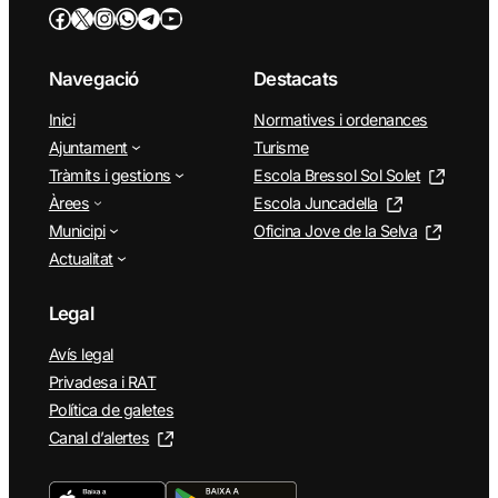
Facebook
Twitter/X
Instagram
WhatsApp
Telegram
YouTube
Navegació
Destacats
Inici
Normatives i ordenances
Ajuntament
Turisme
Tràmits i gestions
Escola Bressol Sol Solet
Àrees
Escola Juncadella
Municipi
Oficina Jove de la Selva
Actualitat
Legal
Avís legal
Privadesa i RAT
Política de galetes
Canal d’alertes