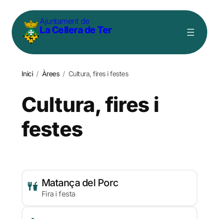
Vés
Ajuntament de
al
La Cellera de Ter
contingut
Inici
/
Àrees
/
Cultura, fires i festes
Cultura, fires i
festes
Matança del Porc
Fira i festa