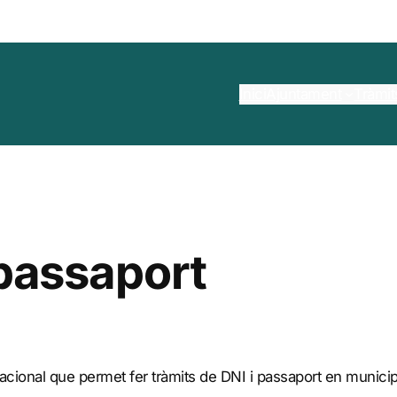
Inici
Ajuntament
Tràmit
 passaport
acional que permet fer tràmits de DNI i passaport en municipi