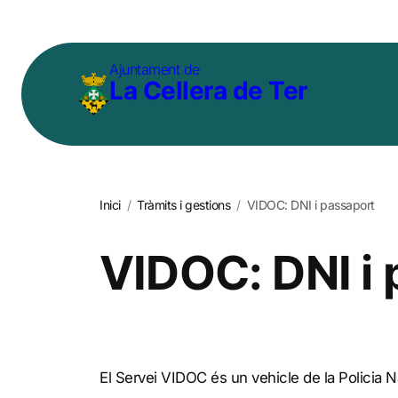
Vés
al
Ajuntament de
contingut
La Cellera de Ter
Inici
/
Tràmits i gestions
/
VIDOC: DNI i passaport
VIDOC: DNI i
El Servei VIDOC és un vehicle de la Policia N