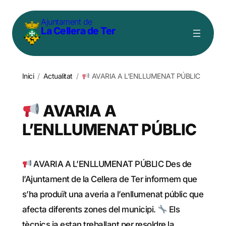
Vés
Ajuntament de
al
La Cellera de Ter
contingut
Inici
/
Actualitat
/
AVARIA A L’ENLLUMENAT PÚBLIC
AVARIA A
L’ENLLUMENAT PÚBLIC
AVARIA A L’ENLLUMENAT PÚBLIC Des de
l’Ajuntament de la Cellera de Ter informem que
s’ha produït una averia a l’enllumenat públic que
afecta diferents zones del municipi.
Els
tècnics ja estan treballant per resoldre la