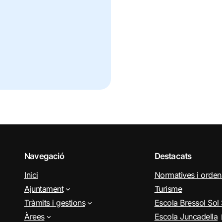
Navegació
Destacats
Inici
Normatives i orde
Ajuntament
Turisme
Tràmits i gestions
Escola Bressol Sol 
Àrees
Escola Juncadella