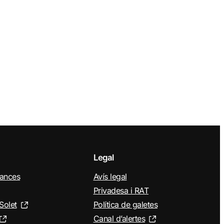
Legal
nances
Avís legal
Privadesa i RAT
Solet
Política de galetes
Canal d’alertes