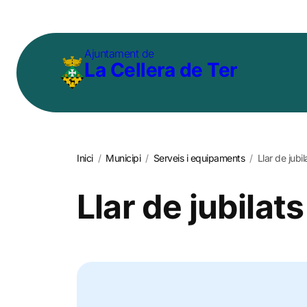
Vés
al
Ajuntament de
contingut
La Cellera de Ter
Inici
/
Municipi
/
Serveis i equipaments
/
Llar de jubil
Llar de jubilats