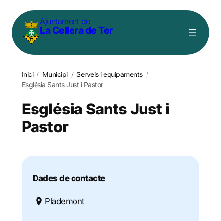
Vés
Ajuntament de
al
La Cellera de Ter
contingut
Inici
/
Municipi
/
Serveis i equipaments
/
Església Sants Just i Pastor
Església Sants Just i
Pastor
Dades de contacte
Plademont