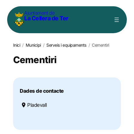
Vés
Ajuntament de
al
La Cellera de Ter
contingut
Inici
/
Municipi
/
Serveis i equipaments
/
Cementiri
Cementiri
Dades de contacte
Pladevall