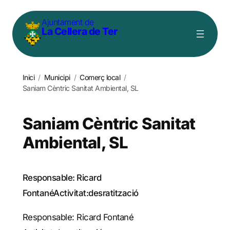
Vés
Ajuntament de
al
La Cellera de Ter
contingut
Inici
/
Municipi
/
Comerç local
/
Saniam Cèntric Sanitat Ambiental, SL
Saniam Cèntric Sanitat
Ambiental, SL
Responsable: Ricard
FontanéActivitat:desratització
Responsable: Ricard Fontané