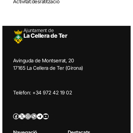
Activitat:desratització
Ajuntament de
La Cellera de Ter
Avinguda de Montserrat, 20
17165 La Cellera de Ter (Girona)
Telèfon: +34 972 42 19 02
Facebook
Twitter/X
Instagram
WhatsApp
Telegram
YouTube
Navegació
Destacats