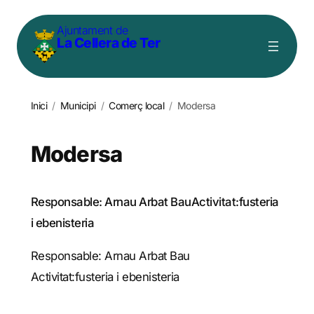
Vés
Ajuntament de
al
La Cellera de Ter
contingut
Inici
/
Municipi
/
Comerç local
/
Modersa
Modersa
Responsable: Arnau Arbat BauActivitat:fusteria
i ebenisteria
Responsable: Arnau Arbat Bau
Activitat:fusteria i ebenisteria