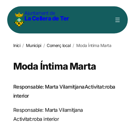
Vés
Ajuntament de
al
La Cellera de Ter
contingut
Inici
/
Municipi
/
Comerç local
/
Moda Íntima Marta
Moda Íntima Marta
Responsable: Marta VilamitjanaActivitat:roba
interior
Responsable: Marta Vilamitjana
Activitat:roba interior